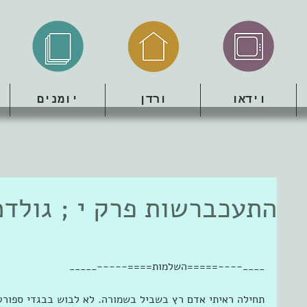
וידאו
ורדן
יומנים
התעכברשות פרק י ; גולדמן5 
____----=====השלמות====-----_____
תחילה ראיתי אדם רץ בשביל בשמורה. לא לבוש בבגדי ספורט