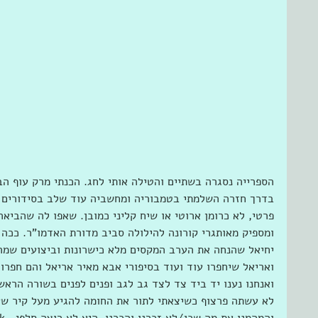
הספרייה נסגרה בשתיים והטילה אותי לחג. הכנתי מרק עוף הב
בדרך חזרה השלמתי בטמבוריה ומחשביה עוד שלב בסידורים ו
פרטי, לא כרומן ארוטי או שיח קליני כמובן. שאפו לה שהביאה 
ומספיק מאותגרי קורונה להילולה סביב מדורת האדמו"ר. ככה
יחיאל שהנחה את הערב המקסים מלא כישרונות וביצועים שמרנ
ואריאל שיחפרו עוד ועוד בסיפורי אבא מאיר אריאל והם חפרו ו
ואנחנו נענו יד ביד צד לצד גב לגב ופנים לפנים בשורה הראש
לא עשתה פרצוף כשיצאתי לתור את החומה להגיע מעל קיר שעל
והמהמנו את מה שכן/לא זכרנו והכרנו. היא לא רוצה סלפי,  ok תיוג למילים 