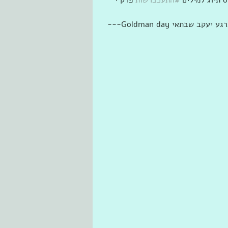
---Goldman day יום גולדמן‏ ‏‏משתתף/משתתפת ב‏רגע יעקב שבתאי Yaakov Shabtay Any day 