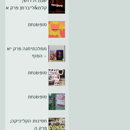
שנת זלדוש;
קלמ&ליברמן פרק א
סופשנחת
ממלכתיחגה פרק יא
- הסוף
סופשנחת
סופשנחת
חסינות הקליניקה;
פרק ה