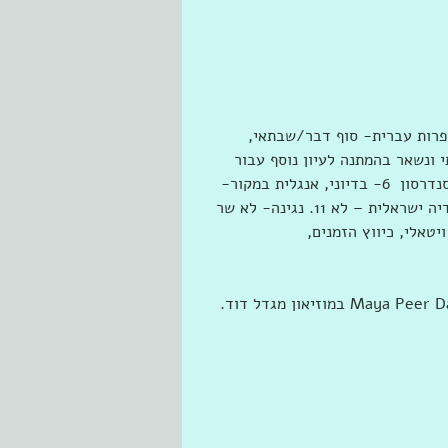
ו – פעמיים 2. קארבר- לא   3. ים – ריצה והליכה 4. ספרות עברית- סוף דבר/שבתאי, 
 ונשאר בהמתנה לעיון נוסף עבור 
אסף]  5. מתורגם – זכרון האור חלק א /כישור הזמן/ג'ורדן-סנדרסון  6- בדיוני, אנגלית במקור- 
FW i.1 8. עיון –  לא   8. קומיקס – לא   9. מדיה- לא 10. מדיה ישראלית – לא 11. נגינה- לא שר 