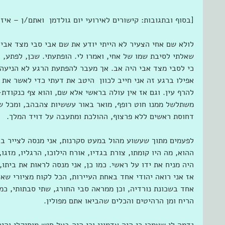
[בסוף ובתגובות: קישורים לאירועי יום גולדמן  ואתם/ן – אי
לולא שם אחי הצעיר לא הייתי יודע את שם אבי סבי מצד אבי. 
שאלתי לסיבת שמו של אחי, ואמרו לי. הופתעתי. שכן, לפתע, 
כי לסבי מצד אבי היה אב. אך מעבר להפתעת הרגע לא הניעה ה
אפילו ברגע זה אני חייב לכוון  היטב את דעתי כדי לאשר את
להרף עין. וגם אז אין עולה בראשי אלא שם, והוא צף כנקודת
משתלשל ממנו חוט רופף, מואר באור עששיות צהבהב, ומכל ש
דחוסת ראשים ללא פרצוף, ההולכת ומתעבה על דויד המלך.
לפעמים מתוך שעשוע מהול במעט סקרנות, אני מנסה לצייר בד
ההוא, מה היו קומתו, צורת בגדיו, אורח הילוכו, הרגליו, מזגו,
היה מניח את ידו על ראשי. כמו כן, אני מנסה לראות את ביתו,
אז אני רואה יהודי אחד באחת העיירות, הכל לקוח מציורי שא
אחד בשכונת נורדיה, וכן ממראה סבי החורג, שתי סבתותי, כמה
הריח ומן הרהיטים והכלים שהביאו אתם מפולין. 