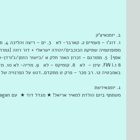
ב. יומנאיצ'ק
1. דוג'
מסופוטמיה שתיקת הכוכבים/יהודה ישראלי + דור רווה [גמרתי
באמבטיה 12. רב מכר – פרק ט מתקדם..דגש על הפרנויה של ויטאלי, כיווץ הזמנים,
ג. יומנאירשת
משתתף ב‏יום הולדת למאיר אריאל! ★ מגדל דוד ★  עם ‏‎Maya Peer Dagan‎‏ ב‏מוזיאון מגדל דוד‏.