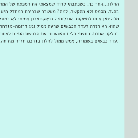
החלון...אחר כך, כשכתבתי לדוד שמצאתי את המפתח של המחס
בת.ד. מסמס ולא מתקשר, למה? מאשרר שברירת המחדל היא כת
מלהזמין אותו למטקות. אוכלוסיה בפאקנסיכון אמיתי לא כמוני
שהוא רץ חזרה לעדר הכבשים שרעה ממול ונע דרומה-מזרחה
בחלקה אחרת. רחצתי כלים והשארתי את הברשת הסיום לאחרי 
[עדר כבשים בשמורה, ממש ממול לחלון בדרכם חזרה מזרחה]