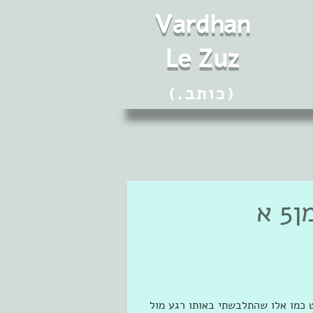
Vard
h
an
Le Zuz
(.כותב)
א
 כמו אלו שהתלבשתי באותו רגע מול 