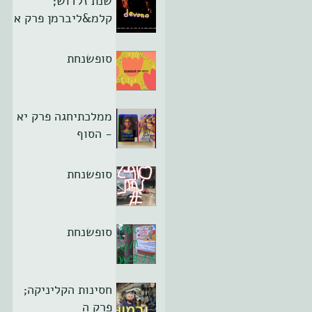
שנת זלדוש;
קלמ&ליברמן פרק א
סופשנחת
ממלכתיחגה פרק יא
- הסוף
סופשנחת
סופשנחת
חסינות הקליניקה;
פרק ה