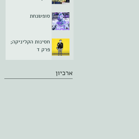
סופשנחת
חסינות הקליניקה;
פרק ד
ארכיון