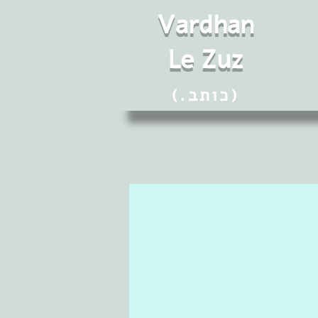
Vard
h
an
Le Zuz
(.כותב)