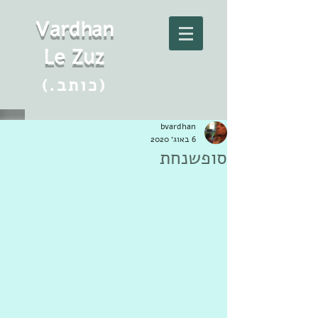
Vard
h
an
Le Zuz
(.כותב)
bvardhan
6 באוג׳ 2020
סופשנחת