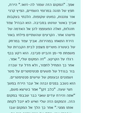
אמך. "המקום הזה שמור לה-זואו." הירח, 
חפץ של תוגה במרומי השמיים, הפיץ קרני 
אור צוננות, כמעט שקופות. הלכתי בעקבות 
אביך כאשר שוטט בסביבה. הוא הבהיל צמד 
חוגלות, ואלה התעופפו להן אל האדמה של 
מישהו אחר. הקרעים שהשתיים פילחו באור 
הירח התאחו במהירות. אביך עמד במרחק 
של כעשרה מטרים מצפון לבית הקברות של 
משפחת סי-מן והביט סביבו. הוא רקע בכף 
רגלו על הקרקע. "זה המקום שלי," אמר. 
אחר כך התחיל לחפור, ולא חדל עד שכרה 
בור בגודל של תשעים סנטימטרים על מטר 
ושמונים ובעומק של שישים סנטימטרים. 
הוא נשכב בפנים ובהה אל עבר הירח במשך 
חצי שעה. "כלב זקן" אמר כשיצא משם, 
"אתה והירח עדים שאני כבר שכבתי במקום 
הזה. והמקום הזה שלי ואיש לא יוכל לקחת 
אותו ממני." אחר כך הלך אל המקום שבו 