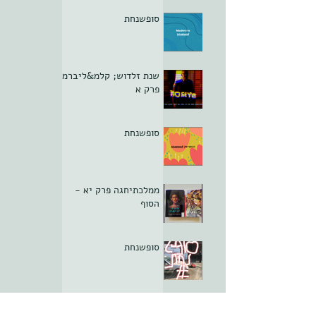
סופשנחת
שנת זלדוש; קלמ&ליברמן
פרק א
סופשנחת
ממלכתיחגה פרק יא -
הסוף
סופשנחת
סופשנחת