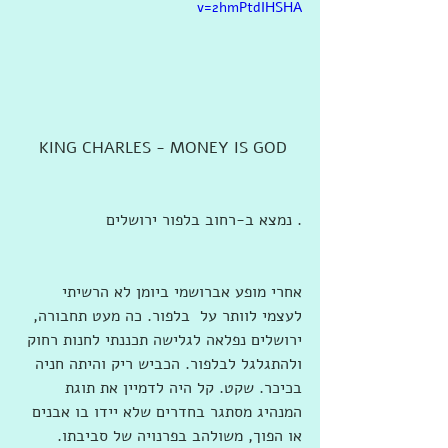
v=2hmPtdIHSHA
 KING CHARLES - MONEY IS GOD
‎‏ נמצא ב-‏רחוב בלפור ירושלים‏.
אחרי מופע אברושמי ביומן לא הרשיתי 
לעצמי לוותר על  בלפור. כה מעט תחבורה, 
ירושלים נפלאה לגלישה תכננתי לחנות רחוק 
ולהתגלגל לבלפור. הכביש ריק והיתה חניה 
בכיכר. שקט. קל היה לדמיין את תוגת 
המנהיג מסתגר בחדרים שלא יידו בו אבנים 
או הפוך, משולהב בפרנויה של סביבתו. 