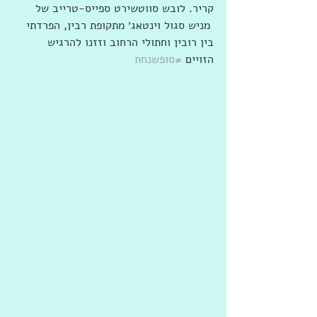
קריר. לובש סווטשירט ספייס-טרייב של 
מניש סגול וינטאג׳ מתקופת רבין, הפרדתי 
בין רובין וחתולי הרחוב וזזנו להרגיש 
הזויים 
#סופשנחת