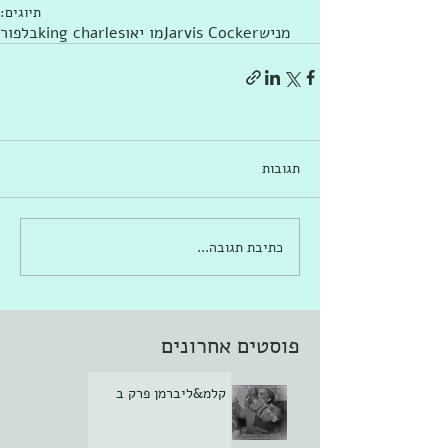
תיוגים:
מניש
Jarvis Cocker
מו יאו
king charles
בלפור
תגובות
כתיבת תגובה...
פוסטים אחרונים
קלמ&ליברמן פרק ב