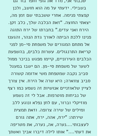
שכבתי אני, מדד את גופי וחפר בור גם 
בשבילי. ידעתי על מה הוא חושב, ולכן 
קפצתי פנימה. אחרי ששכבתי שם זמן מה, 
יצאתי החוצה. "זאת הכלבה שלך, כלב זקן. 
הירח ואני עדים." בחברתו של ירח התוגה 
פנינו ללכת הביתה לאורך גדת הנהר, והגענו 
אל מתחם המגורים של משפחת סי-מן לפני 
קריאת התרנגולים. עשרות כלבים, בהשפעת 
הכלבים העירוניים, קיימו מפגש בכיכר ממול 
לשער של משפחת סי-מן. הם ישבו במעגל 
סביב נקבה שמטפחת משי אדומה קשורה 
סביב צווארה; היא שרה אל הירח. אין צורך 
לציין שלאוזניים אנושיות זה נשמע כמו רצף 
של נביחות מוטרפות. אבל לי זה נשמע 
מוזיקלי וברור, עם לחן נפלא ונוגע ללב 
ומילים של שירה צרופה. וזאת תמצית 
שירתה: "ירח, אהה, ירח, אתה גורם 
לעצבותי....נערה, אה, נערה, את מטריפה 
את דעתי...." אותו לילה דיברו אביך ואשתך 