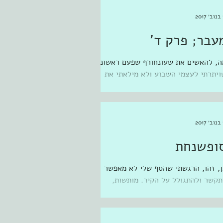
2
עבר; פרק ד'
ה, להאשים את שעונחורף שפעם ראשונה
ויתרתי לעצמי השבוע ולא מילאתי את
כסת סופשנחת? הויתור היה קל משחשבתי.
חד עם הדברים הנוספים שמוותר...
2
ופשנחת
ן, זהו, הרגשתי שהסף שלי לא מאפשר
תקשר ולהתגולל על הקיר. מותשות,
פיאה, תגובה לחרדה שלא לפגוע בכתיבת
ידת לילה. מבין ה-FFFים כתגובה...