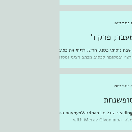
attending ‎ אירוע השקת העמותה
לקלור אירי‎ at ‎‎אמות...
 2017
עבר; פרק ו'
שבת ניסיתי פטנט חדש. לזייף את כתיבת
רצף ובמקומה לכתוב מכתב רציני ומסודר
לסגול 59 לקדם את ענייני גולדמן. טוב, זה
בד ואפילו עשה מצב רוח...
 2017
ופשנחת
Vardhan Le Zuz reading ‎פעמאחת היתה
נמלה. הסופ‎ with Merav Givoni
Hrushovski. אופפפפפפ....אין כמו סנוקרת