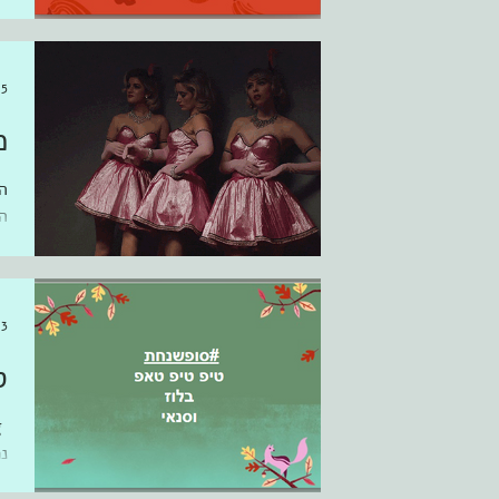
לפו
25 בנוב׳
מ
ה
ה
ע
23 בנוב׳
ס