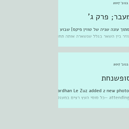
עבר; פרק ג'
מתוך עונה שניה של טווין פיקס] שבוע
וזר בין השאר בגלל שנשארה אותה תחושת
פקוד מתוך עמדת הגנה, נוחה לנשימה
לנשמה, שהתחילה משבוע שעבר....
ופשנחת
Vardhan Le Zuz added 2 new photo
— attending ‎כל סוסי העץ רצים במעגל
 'מקום לאמנות'...