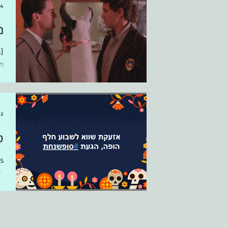
4 בנוב׳ 2017
מ
[
מ
ת
ו
2 בנוב׳ 2017
ס
s
at ‎‎עמותת