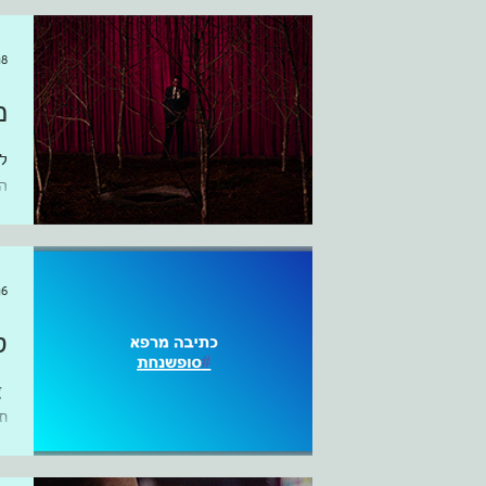
לע
18 בנוב׳ 7
מ
ל
ה
ג
ל
16 בנוב׳ 7
ס
ת
t ‎‎