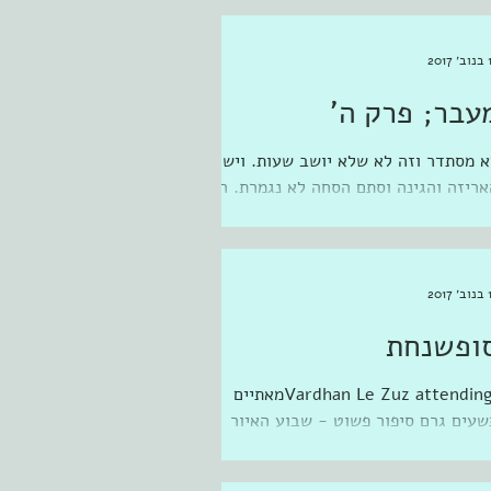
ין ימין מדויד האיום (כמובן...
201
עבר; פרק ה'
א מסתדר וזה לא שלא יושב שעות. ויש את
אריזה והגינה וסתם הסחה לא נגמרת. הכי
רוע/מעליב זה הניסיון לכתוב על "מתחת
אף" הסיפור של נגה אלבלך...
201
ופשנחת
Vardhan Le Zuz attending ‎מאתיים
שעים גרם סיפור פשוט - שבוע האיור
2017‎ with Keren Katz and Itai Ron-
Gilboa aסיפור פשוט‎‎. קרן...