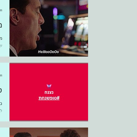
11 בנוב׳ 017
מ
מ
ש
מ
י
11 בנוב׳ 017
ס
כ
ל
ק
פק