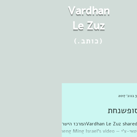
Vard
h
an
Le Zuz
(.כותב)
׳ 2017
ופשנחת
Vardhan Le Zuz shared ‎המרכז הישראלי
לטאי-צ'י Cheng Ming Israel‎'s video —