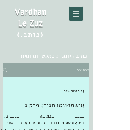
Vard
h
an
Le Zuz
(.כותב)
כתיבה יומנית כמעט יומיומית
בכתיבה
29 בספט׳ 2018
אישמפונטו חגים; פרק ג
____----====בכתיבה====----____ ב.
יומנאיראפ 1. דוג'ו – כלום 2. קארבר- שוב