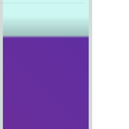
"השכלתני") לדדי (שלסגנונו הוא קורא
להפתעתי "הרגשי") הוא...