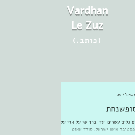
Vard
h
an
Le Zuz
(.כותב)
2017
ופשנחת
ם גלים עשרים-עד-ברך עף על אדי עשור
פסטיבל אושו ישראל. סולד אאוט