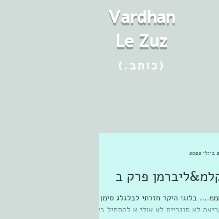
Vard
h
an
Le Zuz
(.כותב)
 2022
למ&ליברמן פרק ב
מ.... בלוגי היקר חזרתי לבלגלג סימן
ריאה לא סוגריים לא אולי א להתחיל באלף