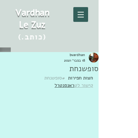
Vard
h
an
Le Zuz
(.כותב)
bvardhan
18 בפבר׳ 2021
סופשנחת
חצות חפירות  
#סופשנחת
קישור לט
ראנסנטרל