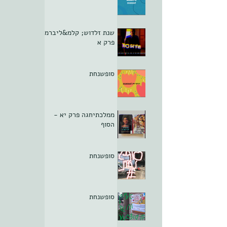
שנת זלדוש; קלמ&ליברמן
פרק א
סופשנחת
ממלכתיחגה פרק יא -
הסוף
סופשנחת
סופשנחת