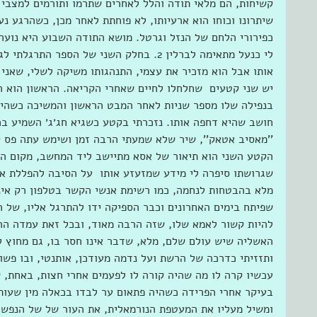
קשיחות, הם מלאי תודה והלל לאחרים שתרמו ותורמים למצבי 
שיתרונו וכוחו הוא ארעיותו, לא פוחתת לאחר מכן, כשהרגע נ
כפירורי הלחם של הנזל וגרטל. מושא התודה השבוע היא נועה 
לי כנעל מתאימה לברלין 2. בחלק השני של הספר 
אותו אבל הוא מזכיר את עצמי, התנהגותו משיקה לשלי, שאני לא
יש שני קטעים  שחלחלו לחיים שאחרי הקריאה. הראשון הוא 
בנפילה שלו מספר שניות לאחר המבט הראשון והמשיכה כשהיא
’’מאסיב אטאק’’, שיר שלא שמעתי הרבה זמן ושימש עתה פס קו
הקטע השני הוא תיאור של אסא מתיישב ליד המחשב, מקום המ
שגרושתו סיפרה לי מידע שמזעזע אותו  על הסיבה להפללת אמ
מלא בהבטחות לנחמה, כמו רשימת אנשי הקשר בטלפון רק אינס
שפיתח בימים האחרונים וכבר הספיקה ידו להתרגל אליו, של 
להיות קשור לאמא שלו, שזה הרבה מאוד, ובכל זאת עמדה הר
האשליה שיש עולם שלם, מלא, שדבר אינו חסר בו, גם מחוץ לא
ותזזיתי כדרכה של הרשת ועל נדמה מעודכן, אותנטי, ובו פשו
עכשיו קרה לו מה שהיה קורה לו לפעמים אחרי חצות, באחת, ש
בעיקר אחרי הפרידה כשהיה פתאום ער לבדו בכאלה מין שעות
ומשיל מעליו את המעטפת הנורמאלית, את העור של של הנפש