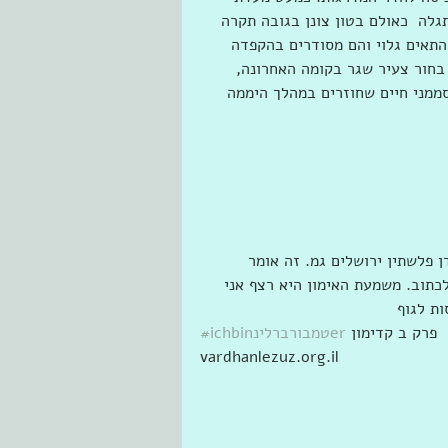
לה  כאולם בטון צונן בגובה תקרה 
ת מסורגים בגודל של 2*2 מטר. תוכן התאים גלוי והם מסודרים בהקפדה 
 בחור צעיר שגר בקומה האחרונה, 
סממני חיים שחוזרים במהלך היממה  
ן פלשתין ירושלים גמ. זה אומר 
תוב. משמעת האימון היא רצף אני 
ת לגוף 
 פרק ב קדימון 
#ichbinטמבורברלינer
vardhanlezuz.org.il 