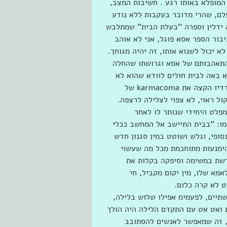
המופלא באותו רגע . חשיבות המצב, 
עלם, שהרי מדובר בעקבות ללא נודע 
ידלין וספרה ’’בעלת הבית’’ שמתלבש 
התרגלתי לגיבור הספר אסא פוגל, אני לא אוהב 
 יכולֹ לשנוא אותו, זה יהיה מגוחך. 
התאהבותם של אסא וגרושתו שהחלה 
 באה לבית חולים לוודא שהוא לא 
חושב שהיא דחפה אותו. נזכרתי בקטע כשגיא חג׳ג׳ השמיע ברדיו הקצה את karmacoma של 
ל ראוי, לא צפוי לצלילה לרצפה. 
פלט היחידי שנותר לו לאחר 
ו: ’’בבית התיישב אל המחשב ככלי 
ופי, וגלש ושוטט במין סגנון חדש 
הימנעות מתוחכמת מכל מה שעשוי 
שת במשימה וסיפקה בקלות את 
מא שלו, מין יקום מקביל, חי 
ט לא קרה כלום. 
תיים, לפעמימ אפילו שלוש בלילה, 
 ואט אט עם התקדם הלילה היה הולך 
, זה שמאפשר לאנשים להסתובב 