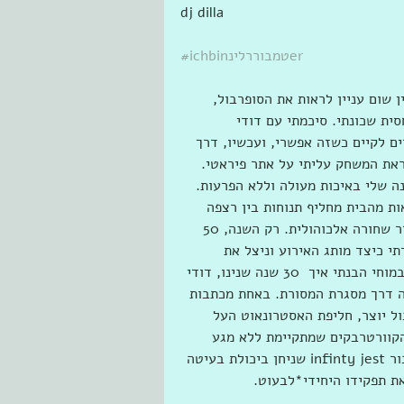
dj dilla  
#ichbinטמבוררלינer
 שום עניין לראות את הסופרבול, 
ת שכונתי. סיכמתי עם דודי 
 לקיים כשזה אפשרי, ועכשיו, דרך 
את המשחק עליתי על אתר פיראטי. 
 שלי באיכות מעולה וללא הפרעות. 
ות מהבית מחליף תנוחות בין רצפה 
לכורסא, שולט לגמרי בפינוקי, עם ליקר alte mich'l ובאדוויזר שחורה אלכוהולית. רק השנה, 50 
 כשלמדתי כיצד מותג האירוע וניצל את 
ההתפתחויות הטכנולוגיות של הצילום ושיחזרתי כיצד הוטבע במוחי הבנתי איך  30 שנה שנינו, דודי 
ה דרך מסגרת המסורת. באחת מכתבות 
ל יוצר, חליפת האסטרונאוט העל 
הקוורטרבקים שמתקיימת ללא מגע 
בינם. לא יכולתי שלא להיזכר באורין, אחיו הבכור של הל, גיבור infinty jest שניחן ביכולת בעיטה 
ת תפקידו היחידי*לבעוט. 