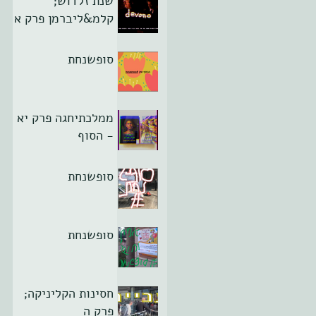
שנת זלדוש;
קלמ&ליברמן פרק א
סופשנחת
ממלכתיחגה פרק יא
- הסוף
סופשנחת
סופשנחת
חסינות הקליניקה;
פרק ה