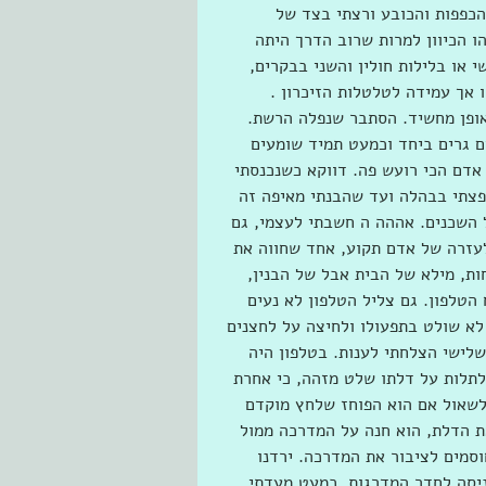
הכפפות והכובע ורצתי בצד של 
 הכיוון למרות שרוב הדרך היתה 
 או בלילות חולין והשני בבקרים, 
 אך עמידה לטלטלות הזיכרון . 
ופן מחשיד. הסתבר שנפלה הרשת. 
ם גרים ביחד וכמעט תמיד שומעים 
 אדם הכי רועש פה. דווקא כשנכנסתי 
פצתי בבהלה ועד שהבנתי מאיפה זה 
 השכנים. אההה ה חשבתי לעצמי, גם 
עזרה של אדם תקוע, אחד שחווה את  
ת, מילא של הבית אבל של הבנין, 
 הטלפון. גם צליל הטלפון לא נעים 
 לא שולט בתפעולו ולחיצה על לחצנים 
שלישי הצלחתי לענות. בטלפון היה 
לתלות על דלתו שלט מזהה, כי אחרת 
 לשאול אם הוא הפוחז שלחץ מוקדם 
ת הדלת, הוא חנה על המדרכה ממול 
סמים לציבור את המדרכה. ירדנו 
יסה לחדר המדרגות. כמעט מעדתי 