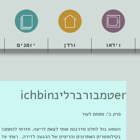
וידאו
ורדן
יומנים
erטמבורברלינichbin
פרק ב׳: מתחת לעור 
השמש בול לחלון מדרבנת אותי לצאת לריצה. חזרתי להתמכר 
בקילומטרים האחרונים והריפיון של ההגעה לדירה.  רצתי עד ל