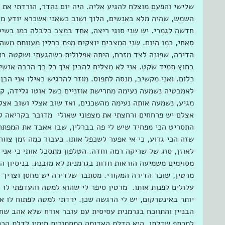
שלישי והפעם מוצלח להגיע אליה. היה יום נהדר, הורדתי את 
השמש, שהיה מלא באנשים, הלוך ושוב כשאני אשכרא יודע מהו
חדשה לגמרי. יש שני סוגי ריצה, אחד במצב בלבלה כמו בשישי
סאחי, כמו היום. שני המצבים יוצקים מפת ברלין מעוותת משהו
הדירה, שפונה לצד מזרח, היתה אפלולית כשהגעתי ושקטה בא
בחוץ תמיד שקט. אני לא מצליח להבין איך כל כך הרבה אנשי
כלום. ואני מקשיב, מנסה לתפוס. מוזר להרגיש כאילו אני הבן
לאמבטיה נשמעה נעימה מחרישת אוזניים כשל אוטו גלידה, ק
מגיע, נשמעה אותה נעימה מהשכנים, ואז שוב אצלי ושוב אצל
אצלם יש פרחחים ורחצתי את מצפוני שאולי  מדובר בקריאה ל
התסריט הכי מפחיד שיש לי פה בברלין, שבו אאבד את המפתחו
שזה הכי גרוע, כי אי אפער לשכפל אותו. כעבור כמה זמן צווח
לאוזן, סוג של שריקה רמה וחדה. הטלפון מתסכל אותי כי אני
מסוימים משמיעה הוראות חדות בגרמנית לא מובנת. בניסיון ה
מרטין, שוכר הדירה המקורי. מסתבר שלדירה יש מחסן וצריך 
עלולים לפנות אותו.  מרטין סיפר לי שהוא למטה והעדפתי לו
יותר באינטרקום, יש לי הרגשה שכן. ירדתי למטה לפתוח לו א
הבניין והתווכח בגרמנית עסיסית עם עובר אורח שלא אהב שחו
למרתף שדלתו  היא הדלת האדומה המסתורית מימין לדלת הכנ