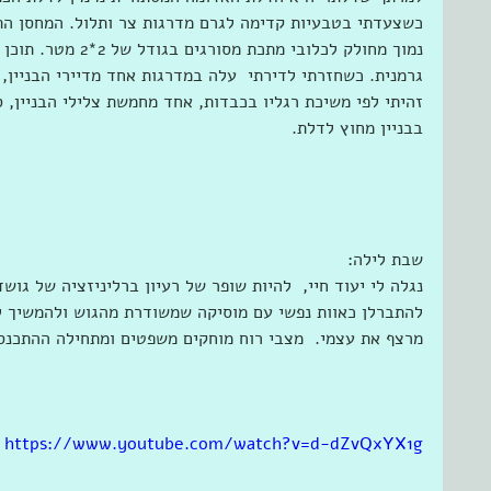
כשצעדתי בטבעיות קדימה לגרם מדרגות צר ותלול. המחסן התג
נמוך מחולק לכלובי מתכ
גרמנית. כשחזרתי לדירתי  עלה במדרגות אחד מדיירי הבניין,
זהיתי לפי משיכת רגליו בכבדות, אחד מחמשת צלילי הבניין, 
בבניין מחוץ לדלת. 
שבת לילה: 
נגלה לי יעוד חיי,  להיות שופר של רעיון ברליניזציה של גושד
להתברלן כאוות נפשי עם מוסיקה שמשודרת מהגוש ולהמשיך לכ
מרצף את עצמי.  מצבי רוח מוחקים משפטים ומתחילה ההתכנסו
https://www.youtube.com/watch?v=d-dZvQxYX1g