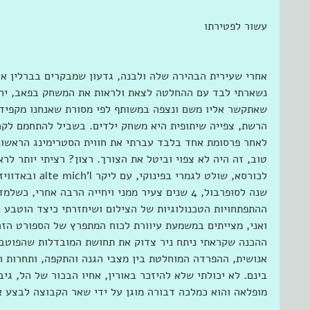
עשור לפטירתו 
אחרי שעירית הבהירה שלה ולבנה, גדעון שמבקרים בברלין אין
נשארתי לבד עם ההחלטה לצאת ולראות את המשחק בפאב, יחסי
שאתקשר אליו משם ונצפה במשותף לפי מסורת שאנחנו מקפידים
הרשת, צפייה שיתופית היא משחק ילדים. בשביל להתחמם לקר
לאחר פרסומת אחד בלבד עברתי את חווית הסטרימינג הראשונה
טוב, זה היה לא צפוי וביטל את הצורך. רצון? רציתי יותר לרא
שנה לסופרבול, 4 שנים צעיר ממני ויחייה הרבה אחרי,
ואני, מצייתים במשמעת עיוורת לכוח המתפרץ של הספורט הז
ההכנה שקראתי ניתח ניר צדוק את תחושת המובדלות שהפוטבו
אנושית, ההפרדה המוחלטת בין מצבי הגנה והתקפה, ותחרות 
מופלאה והוא כמלכה דבורה מוגן על ידי שאר הקבוצה לבצע א