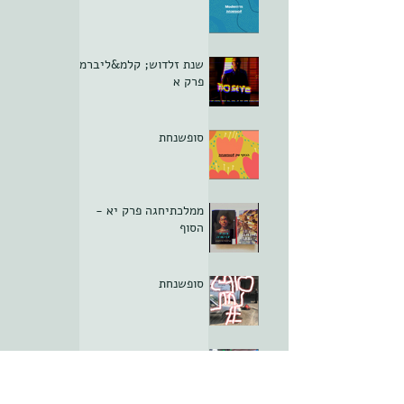
שנת זלדוש; קלמ&ליברמן
פרק א
סופשנחת
ממלכתיחגה פרק יא -
הסוף
סופשנחת
סופשנחת