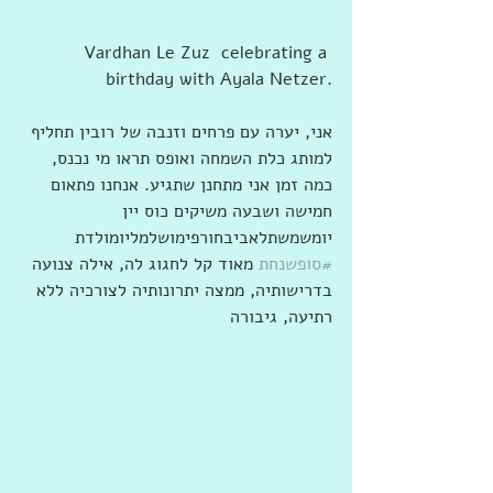
Vardhan Le Zuz  celebrating a 
birthday with Ayala Netzer.
אני, יערה עם פרחים וזנבה של רובין תחליף 
למותג כלת השמחה ואופס תראו מי נכנס, 
כמה זמן אני מתחנן שתגיע. אנחנו פתאום 
חמישה ושבעה משיקים כוס יין 
יומשמשתלאביבחורפימושלמליומולדת 
#סופשנחת
 מאוד קל לחגוג לה, אילה צנועה 
בדרישותיה, ממצה יתרונותיה לצורכיה ללא 
רתיעה, גיבורה