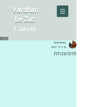
Vard
h
an
Le Zuz
(.כותב)
bvardhan
19 בינו׳ 2017
סופשנחת