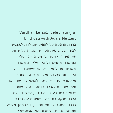
Vardhan Le Zuz  celebrating a 
birthday with Ayala Netzer.
ברמת ההפקה קל להפיק יומולדת למצניעה 
לכת השלושימית הטרייה שמרה על שיווק 
מצומצם פן יגיעו אלו מעוקביה בעלי 
התיאבון שממש דלוקים עליה ונשארו 
שאריות אוכל איכותי. השתעשענו ונבחשו 
היכרויות ממעגלי אילה שונים. כמתנת 
אקסטרא היתרתי כניסה לקושקשון שבבוקר 
סימן שטחים לא לו ונדמה היה לו שאני 
פראייר כמו בעלתו. אז זהו, עכשיו כולם 
הלכו ומנקה בסבבה. כשפותח את הידני 
לברור תמונה לפוסט אחרון, דף המסך מצייץ 
את משפט היום שחלום הוא אשה שלא 