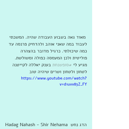
 מאוד גאה בשבוע העבודה שהיה. המשכתי 
לעבוד במה שאני אוהב ולהדחיק פרנסה עד 
כמה שיכולתי. כרגיל מדובר בהצהרה 
פוליטית ולכן המעמסה כפולה ומשולשת. 
מגיע לי 
#סופשנחת
 בענק יאללה לקייטנה 
לטחון ולטחון ושרים שיהיה טוב
https://www.youtube.com/watch?
v=d1uvv83Z_FY
Hadag Nahash - Shir Nehama הדג נחש 