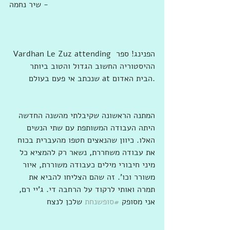
- שיר נחמה
‎Vardhan Le Zuz attending ‎הפנינג! ספר 
ההיסטוריה החשוב הגדול והטוב ביותר 
שנכתב אי פעם בעולם‎ at ‎‎הבית האדום‎‎‎.
המתנה הראשונה שקיבלתי מהשנה החדשה 
היתה העבודה המשותפת עם שתי הנשים 
האלו. כיוון שהנאצים חטפו מהעברית בכוח 
את עבודה משחררת, נשאר רק להמציא כל 
מיני חיבורי מילים כעבודה משוררת, איור 
משורר וכו'. זה שהם הצליחו להביא את 
תמרה ואותי לרקוד על הרחבה די. ג'יי רם, 
אני מסופק 
#סופשנחת
 שלכן לנצח