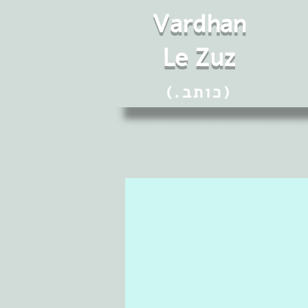
Vard
h
an
Le Zuz
(.כותב)