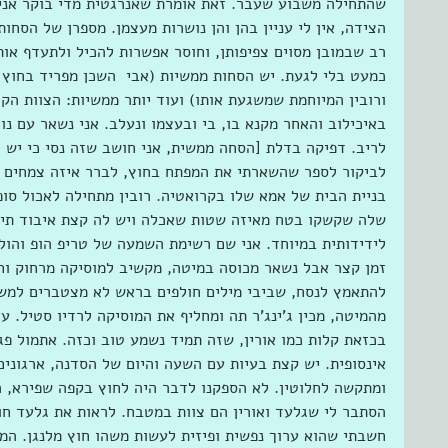
שהתחילה משבוע שעבר. זאת אומרת שאנרגטית מדי בוקר אני
הצידה, אין לי עניין בהן והן נושרות מעצמן. מספרן של הסח
רב שבמובן מסוים צפיפותן, וחוסר אפשרות להכיל ולתעדף אותן
כמעט בלי לגעת. יש הסחות ממשיות (אבי  השכן מפריד בחוץ 
ורובין המיוחמת שמשגעת אותו) ועוד יותר ממשיות: הצוות הק
באיכילוב והאחר מקנא בו, בי ובעצמו ונעלב. אני נשאר עם נור
לריב. דפיקה בדלת [הסחה ממשית, אני חושב שזה נסי כי יש ל
לביקור לספר שהשארתי את המפתח בחוץ, לברר איזה צמחים מת
בניית הבית של אמא שלו בקרואטיה. רובין מתחילה לאכול סופ
שלה שקשקו בטח מאיזה שטות שאכלה ויש לה קצת איבוד תיאב
לידידותית במיוחד. אני שם רשימת השמעה של טריפ הופ והולך
זמן קצר אבל נשאר מכוסה במיטה, מקשיב למוסיקה מרחוק וחו
להתאמץ לנסח, שביבי מילים חולפים בראש לא מצטברים למשפ
מהמיטה, מכין ג'ינג'ר תה ומחליף את המוסיקה לרדיו סטיל. עכ
בכזאת קלות כמו אורין, שזה תמיד נשמע טוב וכזה. אתמול פ
אינסופית. יש קצת בעיות עם השעה והיום של הסדנה, ארגונים 
ומתקשה לחלוטין. לא הספקנו לדבר היה לחוץ בקפה שפירא, ה
הסתבר לי שגלעד ואורין הם צוות במטבח. לראות את גלעד חו
חשבתי שהוא ערוך נפשית ופיזית לעשות משהו חוץ מלנגן. המ