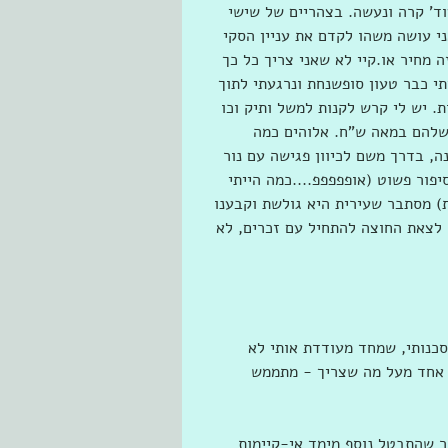
ד' קרה ונעשה. בצהריים של שישי 
י עושה משהו לקדם את עניין הסקי 
 מחיר או.קיי לא שאני צריך כל כך 
תי כבר טעון סופשנחת ונרגעתי לתוך 
ת. יש לי קרש לקנות למשל ותיק וכו 
 שלהם במאה ש”ח. אלוהים כמה 
, בדרך משם לכיוון פגישה עם נור 
פור פשוט (אופפפפפ....כמה הייתי 
) מסתבר שעירית היא גולשת וקבענו 
 לצאת החוצה להתחיל עם זכרים, לא 
סכנותי, שמחד מעודדת אותי לא 
 אחד מעל מה שצריך - מתממש 
ר שהתבטל נוסף מימד אי-קיימות 