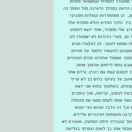
 מתעורר למסלול שמאפשר סטיות 
ות הדעת במהלך הישיבה מול המסך כה 
,  הן מסתחררות ונופלות מסביבי 
בין  הזכר החדש והלא מסורס שלו 
רוב אלי מתפזר, אחד יוצא לחופש 
 מן. פערי הדורות לא יאפשרו לנו 
ו מפתח לשער. זה לא]אדו מגיע 
כונן להשאיר ולספר על חוויות 
סוף. אתמול שחזרנו מהים השיניים 
ון נוסף לייחום שהופך אותה 
 לנמנם קצת עם רובין. נרדם אחר 
שב על בעיקר כלום כך לא צריך 
טים. כשחשוך בחוץ אני יוצא 
שיו לכתוב, קדימה, איך כותבים 
גשתי אותו לקחת ממנו את מהתלה 
וכו' זה הדבר שהוא הכי שונא 
רבה משפחות ושיכורים עליזים. 
תך עגבנייה היתה הפתעה, אשכרא לא 
שכתי אחר כך לשוק וגמרתי בגלישה 