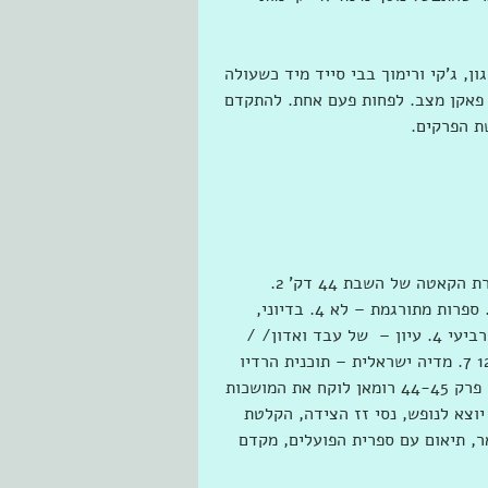
, ג'קי ורימוך בבי סייד מיד כשעולה 
 פאקן מצב. לפחות פעם אחת. להתקדם 
ת הפרקים.
קאטה – כלום. רק באימון, פאקן פאדיחות אבל הנה מגיע ליטרת הקאטה של השבת 44 דק' 2. 
ספרות עברית – סיפורים קצרים של הסדרה [אלבלך ועוז]   3. ספרות מתורגמת – לא 4. בדיוני, 
אנגלית במקור- אן. ספייס/לארי ניבן , סיפור קצר, המקצוע הרביעי 4. עיון –  של עבד ואדון/ / 
קליין המשך  5. קומיקס - לא 6. מדיה-  טווין פיקס פרק 12-14 7. מדיה ישראלית – תוכנית הרדיו 
בקצה וכאן של  8. נגינה- מקפיד, פסנתר בלבד  9. רב מכר – פרק 44-45 רומאן לוקח את המושכות 
ת הטיפה הסגולה 10. יזמות- יואב יוצא לנופש, נסי זז הצידה, הקלטת 
ר, תיאום עם ספרית הפועלים, מקדם 