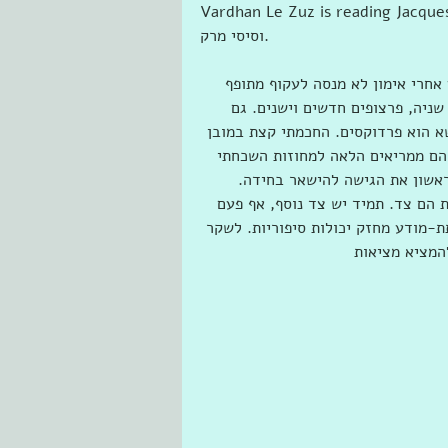
Vardhan Le Zuz is readiבית השחמט - מרכז סול 
וסיסי מרק‎‎.
אחרי אימון לא מנסה לעקוף מתופף 
ניה, פרצופים חדשים וישנים. גם 
א הוא פרדוקסים. החכמתי קצת במובן 
שהם ממריאים הלאה למחוזות השכחתי 
ראשון את הגישה להישאר בחידה. 
ת הם צד. תמיד יש צד נוסף, אף פעם 
ת-מודע מחזק יכולות סיפוריות. לשקר 
המציא מציאות 