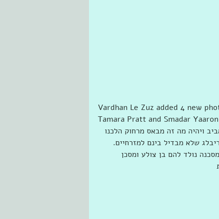
Vardhan Le Zuz added הערבי האחרון العربي الأخير‎ with 
ב ויהיה מה זה מבאס מרחוק הלכנו 
יבלג שלא מבדיל בינם למזרחיים. 
סכנה נולד להם בן צולע ומסכן 