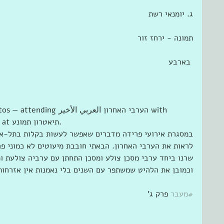
ג. יומנאי רשת
תמונה - ירחז זור
 בארבע
4 new photos — attending ‎
Tamara Pratt and Smadar Yaaron at ‎‎תיאטרון תמונע‎‎.
במסגרת אירועי פרידה מדברים שאפשר לעשות בקלות בתל-אבי
לראות את הערבי האחרון. הבאתי חובבת מיעוטים לא כמוני פר
שרנו ביחד ערבי מסכן צולע ומסכן התחתן עם ערביה צולעת ומ
וכמובן את הלהיט שמשתפר עם השנים בלי נאמנות אין אזרחות
#מעבר
 פרק ג'