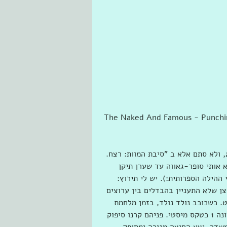
 The Naked And Famous - Punchi
שמחתי כשEran Riklisס סיפר על חלקו ולכן גם חלקי בערוץ 2, ולא סתם אלא ב "סיבת המוות: רצח. 
 אותי סופר-גאווה עד שערן תיקן 
ההילה הספרותית:). יש לי תירוץ: 
צן שלא התעניין בהבדלים בין ערוצים 
. כשכוכב נולד נולד, בזמן מלחמת 
המפרץ ה-2, עבדתי עם זוג צעיר ומוכשר שצפו בכוכב נולד עונה 1 כטקס מיסטי. פניהם קרנו סיפוק 