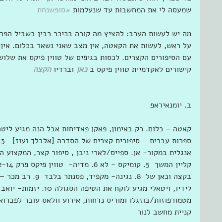
שמעסה לי את המחשבות עד שנעלמות 
#סופשנחת
מה יש לעשות הערב: להציץ מה קורה בכיכר רבין בשביל הפרגון
על ראש, לעשות את הקאטה, אין מצב שאני נשאר בכלום. אין
עם הסיפורים הקצרים. לכסות בגיפים של טווין פיקס את שלוש
קישורים לאקדמיית טווין פיקס ב 
כאן
 וברדיו 
הקצה
ב. יומנאיראפ
לידיו, ויטאלי מגיע לוקח א
מטמורפוזות/בוזגלו ומוריס נדחות, אירוע וולאס עובר לפברוא
קניית מחשב לנור