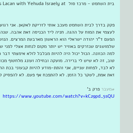
ng Jacques Lacan with Yehuda Israely at ‎‎
פקק בדרך לבית השחמט מעכב אותי לזריקת לאקאן. אני רגוע 
לעצמי את המוח על ההגה. חניה ליד הכניסה זאת אהבה. שנה ש
הפעם ד"ר יהודה ישראלי הוא הראשון מארבעת המרצים. הנוש
שלמושגים שנזרקים באוויר יש יותר מקום לנחות אצלי לפני 
למה הכוונה. הכול יכול היה להיות מבלבל לולא אימצתי דבר 
טוב, זה לא שיש לי ברירה. מועקה ובחילה ועונג מלחטוף מכו
לא לבד, לפחות שניים, אני והתת-מודע להיות קבעוני בכת הת
זאת אמת, לשקר כל הזמן. לא להתפכח אף פעם. לא להפסיק ל
#מעבר
 פרק ב'
https://www.youtube.com/watch?v=kC29pd_5sQU