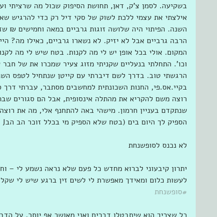
בשקיעה. לסמן צ'ק, דאן, תחושת הסיפוק שכול מה שרציתי ועו
אילצתי את עצמי ללכת לשוק של סקי דיל רק כדי להרגיש שאנ
השנה. הפיתוי היה שלושה זוגות גרביים במאה וחמישים ₪ שזה
הרבה גרביים אבל לא יזיק. לא נשארו גרביים, כאילו מה? היי
המקום. אולי בכל אופן יש לי מה לקנות. בטח שיש לי מה לקנו
וכו'. התחלתי בנעליים שקניתי מזוג צעיר שמכרו את של חבר
הרגשתי טוב. בדרך לשם דיברתי עם קייטן שנתחיל לטפס השנה
בקיי.אס.פי, החנות השכונתית למחשבים מסתבר, עברתי דרך סי
רוצה משם להקריא את מהתלה אינסופית, אבל הם סגורים שבת
שנתקדם בעניין חרמון. מישהי באה להתחנף אלי, מה את רוצה
הספיק לך היום בים (בטח שלא הספיק מי בכלל זוכר הב הבJ
לא נכנס לסופשנחת
יתרון קיבעוני לברוא מחדש כל פעם שלא נראה נשמע לי – וח
לעשות כלום ומאידך מאפשרת לי לשים זין ברגע שיש לי שקל
#סופשנחת
כל שצריך הוא שיתבטלו דברים ואני מאושר אף יותר. על הדב