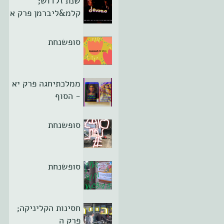
שנת זלדוש;
קלמ&ליברמן פרק א
סופשנחת
ממלכתיחגה פרק יא
- הסוף
סופשנחת
סופשנחת
חסינות הקליניקה;
פרק ה