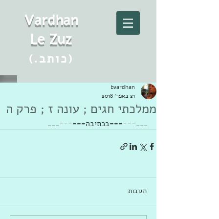
Vard
h
an
Le Zuz
(.כותב)
bvardhan
21 באפר׳ 2018
ממלכתי חגים ; עונה ז ; פרק ה
___---===בכתיבה===---___
תגובות