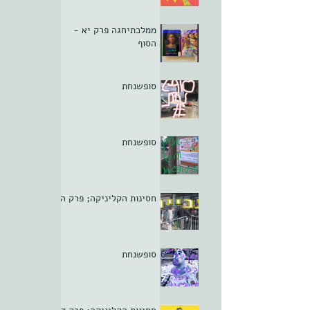
ממלכתיחגה פרק יא -
הסוף
סופשנחת
סופשנחת
חסינות הקליניקה; פרק ה
סופשנחת