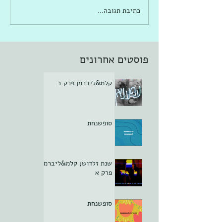
כתיבת תגובה...
פוסטים אחרונים
קלמ&ליברמן פרק ב
סופשנחת
שנת זלדוש; קלמ&ליברמן
פרק א
סופשנחת