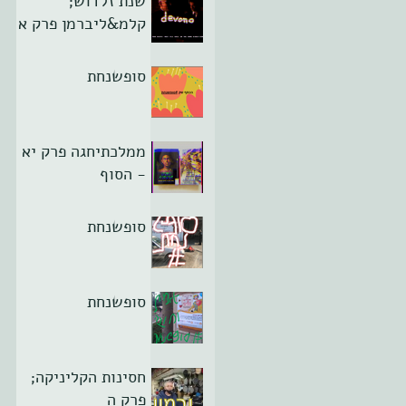
שנת זלדוש;
קלמ&ליברמן פרק א
סופשנחת
ממלכתיחגה פרק יא
- הסוף
סופשנחת
סופשנחת
חסינות הקליניקה;
פרק ה