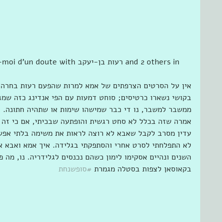
tching Ôtez-moi d'un doute with ‎
אין על הסרטים הצרפתים של אמא למרות שהפעם רעות בחרה. 
בקושי נשארו כרטיסים; סוחט דמעות עם הפי אנדינג כזה שמג
ממשבר למשבר, נו די כבר שמישהו שימות או שתהיה חתונה. ה
אמרה שזה בכלל לא סחט רגשית והופתעה שבכיתי, אם כי זה ה
עדין מסרב לקבל שאבא לא רוצה לראות את משימה בלתי אפש
לא התפלחתי לסרט אחרי והסתפקתי בגלידה. איך אמא ואבא או
השנים ונהיים אסקימו לימון כשהם נכנסים לגלידריה. נו, מה 
בקאוסאן לצפות בסטלה מגמרת 
#סופשנחת