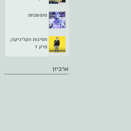
סופשנחת
חסינות הקליניקה;
פרק ד
ארכיון