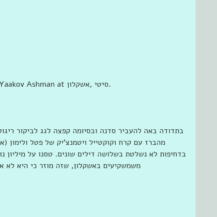
Vardhan Le Zuz is with Maya BenYaakov Ashman at ‎סיטי ,אשקלון‎.
בתדודה באה להעביר סדנה ובסיומה קפצה לגג לביקור ריגול 
מהברז עם קרח וקוקטייל ויטמנצ'יק של פטל ולימון (אנ
בדחיפות לא נשלטת בשלושה דילים שונים. טסנו על מיליון נ
משמשקיעים באשקלון, שזה מוזר כי היא לא או