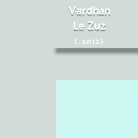
Vard
h
an
Le Zuz
(.כותב)