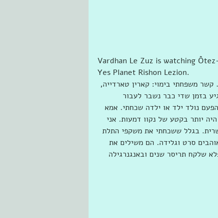
Vardhan Le Zuz is waרעות בן-יעקב‎ and 2 others in 
Yes Planet Rishon Lezion.
קשר משפחתי בימוי: קארין טארדייה, 
יע בזמן שדי כבר נשבר לעבור 
פעם נולד ילד או ילדה שכחתי. אמא 
יה יותר בקטע של נקוו דמעות. אני 
רית. בגלל ששכחתי את משקפי התלת 
הבים סרט וגלידה. הם משילים את 
פלא שלקח תריסר שנים ובאנגנרגילה 