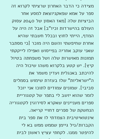
מצידה כי הדבר האחרון שרציתי לקרוא זה 
ספר על אמא שפאקניוצאת למסע אחר 
הביציות שלה [מאז האסון של 2040 עסוק 
העולם בהישרדות וכיו"ב] אבל זה היה על 
המדף, הייתי לחוץ ובכלל חשבתי שהיא 
אחרת שחיפשתי והשם היה מוכר [כי מסתבר 
שאני עוקב אחריה בפייסוש ואפילו לייקקתי 
תמונות מאושרות שלה ושל משפחתה בטיול 
קיץ]. יש קטע בלקרוא משהו שיכול היה 
להיכתב באנגלית ועדין משמר את 
ה"ישראליות" שלו בעזרת שימוש בסמלים 
סביבי]. שמונים עמודים לתוכו אני יוכל 
לומר שהוא יושב לי בתפר של קטגוריית 
ספרים מעניינים שאקרא לסירוגין לקטגוריה 
הנחשקת של ספרים דחויי קריאה. 
אינטואיטיבית הצמדתי לו את ספר בית 
הקברות/ניל גיימן שממש ממש בא לי 
להיפטר ממנו. לקחתי עציץ ראשון לבית 