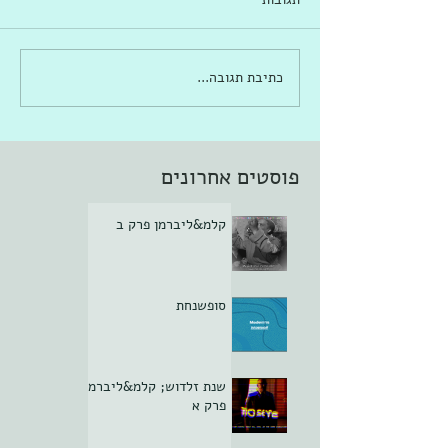
כתיבת תגובה...
פוסטים אחרונים
קלמ&ליברמן פרק ב
סופשנחת
שנת זלדוש; קלמ&ליברמן
פרק א