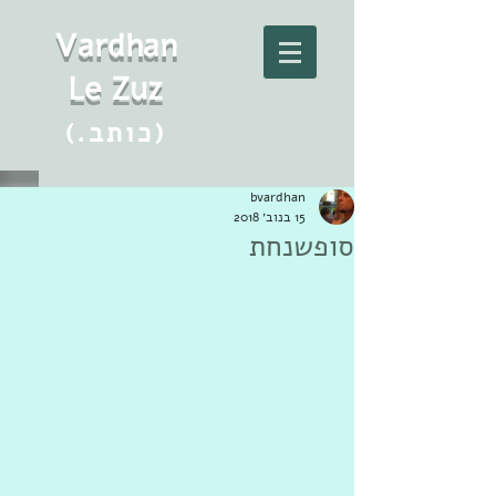
Vard
h
an
Le Zuz
(.כותב)
bvardhan
15 בנוב׳ 2018
סופשנחת