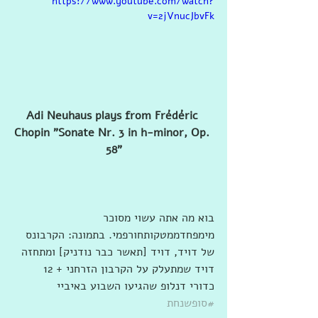
https://www.youtube.com/watch?
v=2jVnucJbvFk
Adi Neuhaus plays from Frédéric 
Chopin "Sonate Nr. 3 in h-minor, Op. 
58"
בוא מה אתה עשוי מסוכר 
מימפחדממטקותחורפמי. בתמונה: הקרבונס 
של דויד, דויד [תאשר כבר נודניק] ומתחזה 
דויד שמתעלק על הקרבון הזרחני + 12 
כדורי דנלופ שהגיעו השבוע באיביי 
#סופשנחת