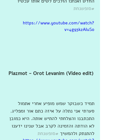
החדש ואנחנו הולכים לשים אותו עכשיו 
#סופשנחת
https://www.youtube.com/watch?
v=4g93k2AIuSo
Plazmot - Orot Levanim (Video edit)
תמיד כשבוקר שמש מופיע אחרי אתמול 
סערתי אני נתלה על איזה כתם אור ומפליג. 
התכתבנו והצלחתי להתיש אותה. היא כמובן 
לא הודתה והזמינה לקרב אבל שנינו ידענו 
להתנתק ולהמשיך 
#סופשנחת