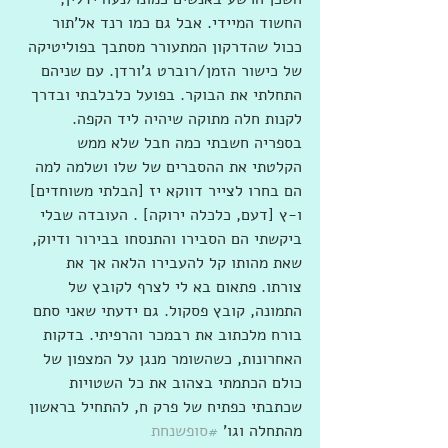
החשוד המיידי. אבל גם כמו רנד אל'תור 
ככול שהדרקון המתעורר מסתבך בפוליטיקה 
של כישור הזמן/רוברט ג'ורדן. עם שניהם 
התחלתי את הבוקר. בפועל כלבלבתי ובדרך 
לקנות חלה מתוקה שיהיה ליד הקפה. 
בספריה חשבתי כמה חבל שלא ממש 
הקלטתי את ההסברים של שלו ושלמה למה 
הם בחרו לצייר דווקא יז [הבלתי משוחדים] 
ו-ץ [דעם, כלכלה ירוקה] . העובדה שבלי 
ביקשתי הם הסבירו והתנסחו בבירור ודיוק, 
שאת מהותו קל להעבירו הלאה אך את 
צורתו. פתאום בא לי לצרף לקובץ של 
התמונה, קובץ פסקול. גם ידעתי שאני סתם 
בורח מלכתוב את רבמכר והרפיתי. בדקות 
האחרונות, כשהשומר מנגן על המצפון של 
כולם הכתמתי בצהוב את כל השטויות 
שכתבתי כפתיח של פרק ח, להתחיל בראשון 
מהתחלה וגו' 
#סופשנחת