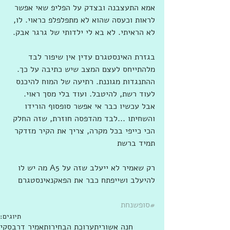
אמא התעצבנה ובצדק על הפליפ שאי אפשר 
לראות וכעסה שהוא לא מתפלפלפ כראוי. לו, 
לא הראיתי. לא בא לי ילדותי של גרגר אבק. 
בגזרת האינסטגרם עדין אין שיפור לבד 
מלהתייחס לעצם המצב שיש כתיבה על כך. 
ההתנגדות מגוננת. רתיעה של המוח להיכנס 
לעוד רשת, להיטבל. ועוד בלי מסך ראוי. 
אבל עכשיו כבר אי אפשר סופסוף הורידו 
והשחיתו ...לבד מהדפסה חוזרת, שזה החלק 
הכי כייפי בכל מקרה, צריך את הקיר מזדקר 
תמיד ברשת
רק שאמיר לא ייעלב שזה על A5 מה יש לו 
להיעלב ושייפתח כבר את הפאקנאינסטגרם
#סופשנחת
תיוגים:
חנה אשורי
תערוכת הבחירות
אמיר דרבסקי