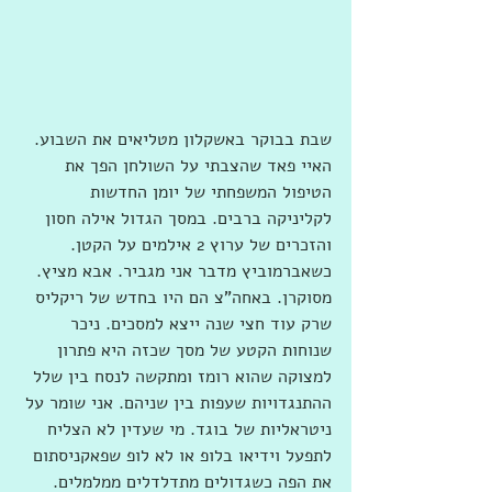
שבת בבוקר באשקלון מטליאים את השבוע. 
האיי פאד שהצבתי על השולחן הפך את 
הטיפול המשפחתי של יומן החדשות 
לקליניקה ברבים. במסך הגדול אילה חסון 
והזכרים של ערוץ 2 אילמים על הקטן. 
כשאברמוביץ מדבר אני מגביר. אבא מציץ. 
מסוקרן. באחה"צ הם היו בחדש של ריקליס 
שרק עוד חצי שנה ייצא למסכים. ניכר 
שנוחות הקטע של מסך שכזה היא פתרון 
למצוקה שהוא רומז ומתקשה לנסח בין שלל 
ההתנגדויות שעפות בין שניהם. אני שומר על 
ניטראליות של בוגד. מי שעדין לא הצליח 
לתפעל וידיאו בלופ או לא לופ שפאקניסתום 
את הפה כשגדולים מתדלדלים ממלמלים. 