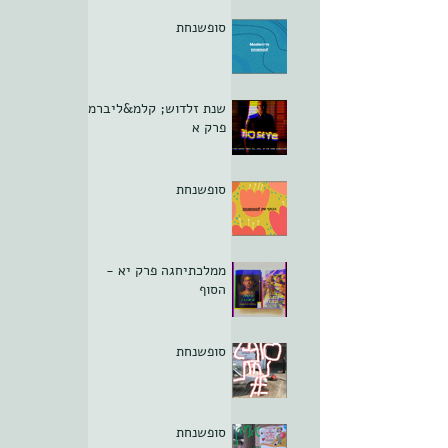
סופשנחת
שנת זלדוש; קלמ&ליברמן
פרק א
סופשנחת
ממלכתיחגה פרק יא -
הסוף
סופשנחת
סופשנחת