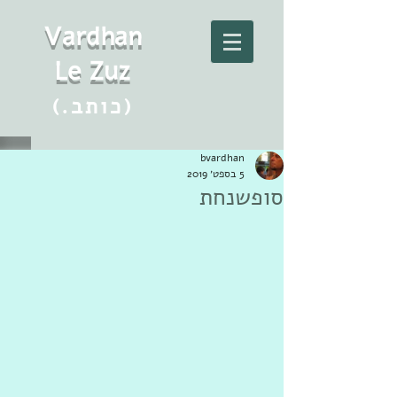
Vard
h
an
Le Zuz
(.כותב)
bvardhan
5 בספט׳ 2019
סופשנחת