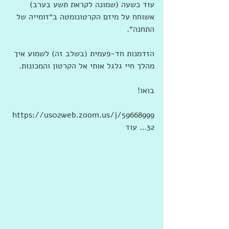
עוד כשעה (שמונה לקראת תשע בערב) 
אשוחח על מיזם הקרטונומטה ב״זומייה של 
התחנה״.
הזדמנות חד-פעמית (בשלב זה) לשמוע איך 
מהלך חיי גלגל אותי אל הקרטון והמכונות.
בואו!
https://us02web.zoom.us/j/59668999
32… עוד