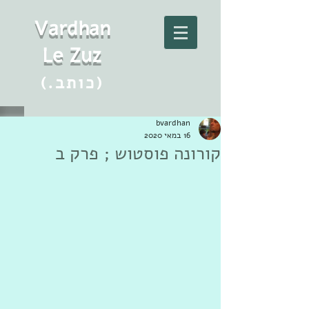
Vard
h
an
Le Zuz
(.כותב)
bvardhan
16 במאי 2020
קורונה פוסטוש ; פרק ב