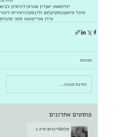
תיוגים:
יוליסס
מו יאן
דין אהרוני
דוד
סיון לביא
מיכל פיטקובסקי
קלמן וליבסקינד
עירית לינור
עידן אוריון
100 מטר מהבית
תגובות
כתיבת תגובה...
פוסטים אחרונים
קלמ&ליברמן פרק ב