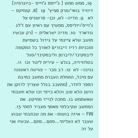
 19, ממש ממש [ ג'יימס ג'וייס -ביוגרפיה] 
דיוויד בואי/מרק ספיץ'  19  [8. קומיקס – 
לא   9. מדיה- לא, וכן- סרטונים על 
ג'וייס/יוליסס, ממשיך עם ראיון עם ז'לג 
גודארד  10. מדיה ישראלית – [רק עכשיו 
חושב שלא ציינתי על גידול בשמיעת 
תוכניות רדיו דיבורים לאורך כל התקופה 
ליבסקינד/ליברמן וליבסקינד/סגל 
בטלוויזיה, בגלצ – עירית לינור וכו  11. 
נגינה- לא  12. רב מכר – פגישה ראשונה 
עם מיכל, התחלת העברת מחשב כתיבת 
הספר לחדר, [מתעכב בגלל שצריך לרוקן את 
הישן הלא טוב והלא כייפי וכו שלא חשבתי 
שאשתמש בו. מחכה לנייד מתיקון. את 
המחשב שקיבלתי מאסף מעביר למתי 13. 
FW – איזה בושות- את מה שכתבתי שבוע 
שעבר לא העליתי...סתם...סתם...עכשיו אני 
על זה