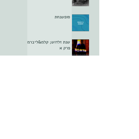
סופשנחת
שנת זלדוש; קלמ&ליברמן
פרק א
סופשנחת
ממלכתיחגה פרק יא -
הסוף
סופשנחת