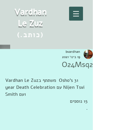
Vard
h
an
Le Zuz
(.כותב)
bvardhan
19 בינו׳ 2021
O24Msq2
Vardhan Le Zuz‎‏ ‏‏ משתתף ב‏‎Osho's 31 
year Death Celebration‎‏ עם ‏‎Nijen Tsvi 
Smith‎‏ ועם ‏
‏.