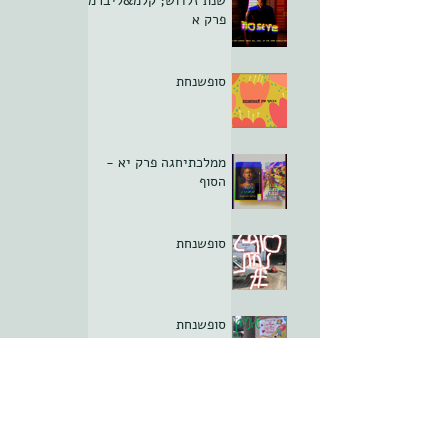
שנת זלדוש; קלמ&ליברמן
פרק א
סופשנחת
ממלכתיחגה פרק יא -
הסוף
סופשנחת
סופשנחת
חסינות הקליניקה; פרק ה