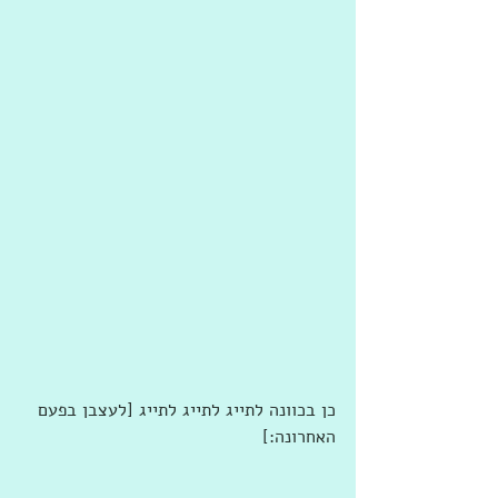
כן בכוונה לתייג לתייג לתייג [לעצבן בפעם 
האחרונה:]